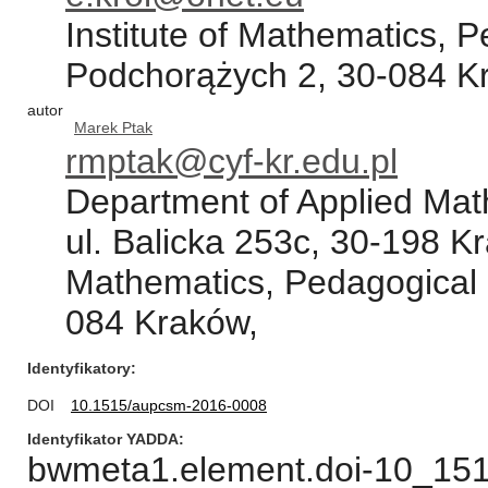
Institute of Mathematics, P
Podchorążych 2, 30-084 K
autor
Marek Ptak
rmptak@cyf-kr.edu.pl
Department of Applied Mathe
ul. Balicka 253c, 30-198 Kra
Mathematics, Pedagogical U
084 Kraków,
Identyfikatory
DOI
10.1515/aupcsm-2016-0008
Identyfikator YADDA
bwmeta1.element.doi-10_15