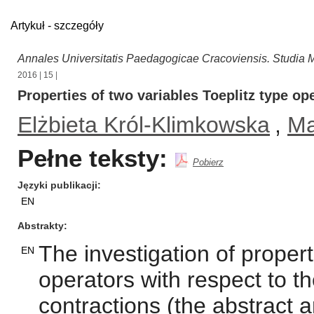
Artykuł - szczegóły
Annales Universitatis Paedagogicae Cracoviensis. Studia 
2016
|
15
|
Properties of two variables Toeplitz type op
Elżbieta Król-Klimkowska
,
Ma
Pełne teksty:
Pobierz
Języki publikacji
EN
Abstrakty
The investigation of propert
EN
operators with respect to t
contractions (the abstract a