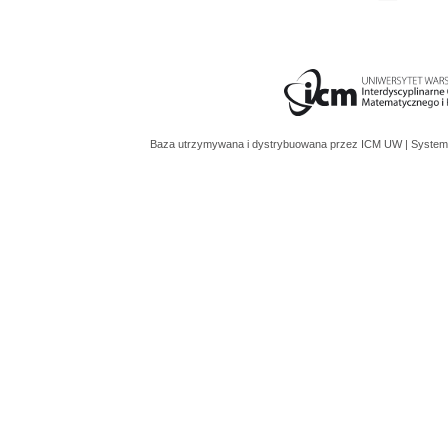
Baza utrzymywana i dystrybuowana przez
ICM UW
| System