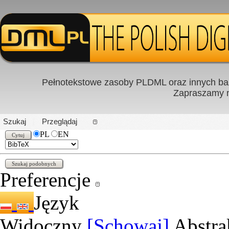
Pełnotekstowe zasoby PLDML oraz innych baz
Zapraszamy
PL
|
EN
Szukaj
Przeglądaj
PL
EN
Preferencje
Język
Widoczny
[Schowaj]
Abstra