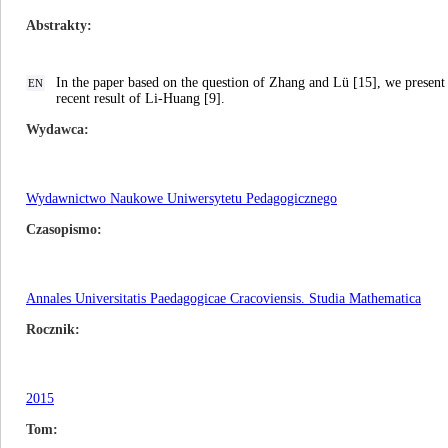
Abstrakty
In the paper based on the question of Zhang and Lü [15], we presen
EN
recent result of Li-Huang [9].
Wydawca
Wydawnictwo Naukowe Uniwersytetu Pedagogicznego
Czasopismo
Annales Universitatis Paedagogicae Cracoviensis. Studia Mathematica
Rocznik
2015
Tom