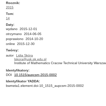
Rocznik
2015
Tom
14
Daty
wydano
2015-12-01
otrzymano
2014-06-05
poprawiono
2014-10-20
online
2015-12-30
Twórcy
autor
Lidia Skóra
lskora@usk.pk.edu.pl
Institute of Mathematics Cracow Technical University Wars
Identyfikatory
DOI
10.1515/aupcsm-2015-0002
Identyfikator YADDA
bwmeta1.element.doi-10_1515_aupcsm-2015-0002