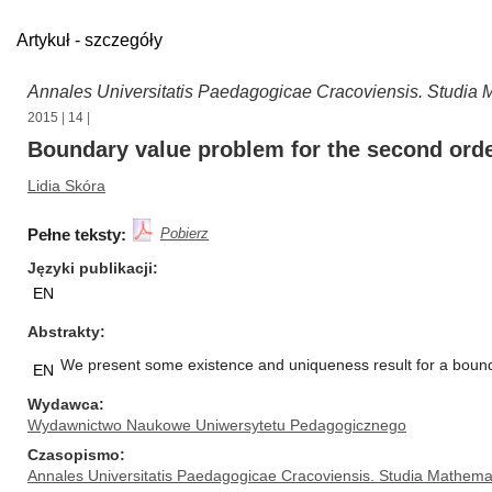
Artykuł - szczegóły
Annales Universitatis Paedagogicae Cracoviensis. Studia 
2015
|
14
|
Boundary value problem for the second order
Lidia Skóra
Pełne teksty:
Pobierz
Języki publikacji
EN
Abstrakty
We present some existence and uniqueness result for a boundar
EN
Wydawca
Wydawnictwo Naukowe Uniwersytetu Pedagogicznego
Czasopismo
Annales Universitatis Paedagogicae Cracoviensis. Studia Mathema