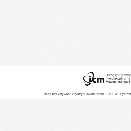
Baza utrzymywana i dystrybuowana przez
ICM UW
| System