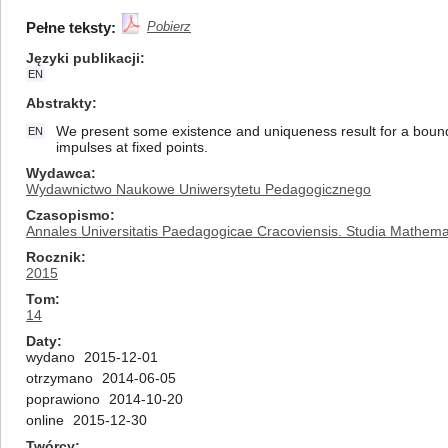
Pełne teksty:
Pobierz
Języki publikacji
EN
Abstrakty
We present some existence and uniqueness result for a boundar
EN
impulses at fixed points.
Wydawca
Wydawnictwo Naukowe Uniwersytetu Pedagogicznego
Czasopismo
Annales Universitatis Paedagogicae Cracoviensis. Studia Mathema
Rocznik
2015
Tom
14
Daty
wydano
2015-12-01
otrzymano
2014-06-05
poprawiono
2014-10-20
online
2015-12-30
Twórcy