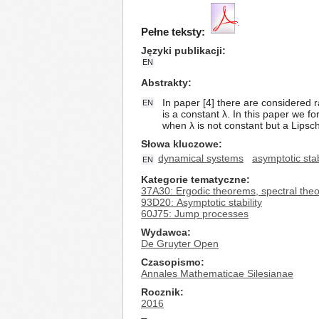
Pełne teksty:
Języki publikacji
EN
Abstrakty
In paper [4] there are considered
EN
is a constant λ. In this paper we f
when λ is not constant but a Lipsch
Słowa kluczowe
dynamical systems
asymptotic stab
EN
Kategorie tematyczne
37A30: Ergodic theorems, spectral the
93D20: Asymptotic stability
60J75: Jump processes
Wydawca
De Gruyter Open
Czasopismo
Annales Mathematicae Silesianae
Rocznik
2016