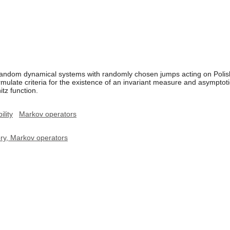
 random dynamical systems with randomly chosen jumps acting on Polish
ormulate criteria for the existence of an invariant measure and asymptoti
itz function.
ility
Markov operators
ory, Markov operators