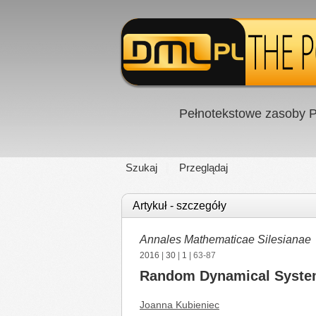
Pełnotekstowe zasoby P
Szukaj
Przeglądaj
Artykuł - szczegóły
Annales Mathematicae Silesianae
2016
|
30
|
1
| 63-87
Random Dynamical Systems
Joanna Kubieniec