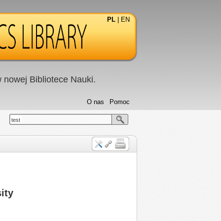
PL
|
EN
nowej Bibliotece Nauki.
O nas
Pomoc
test
ity