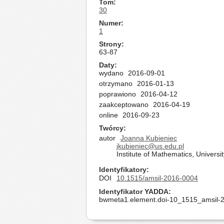
Tom
30
Numer
1
Strony
63-87
Daty
wydano
2016-09-01
otrzymano
2016-01-13
poprawiono
2016-04-12
zaakceptowano
2016-04-19
online
2016-09-23
Twórcy
autor
Joanna Kubieniec
jkubieniec@us.edu.pl
Institute of Mathematics, Universi
Identyfikatory
DOI
10.1515/amsil-2016-0004
Identyfikator YADDA
bwmeta1.element.doi-10_1515_amsil-