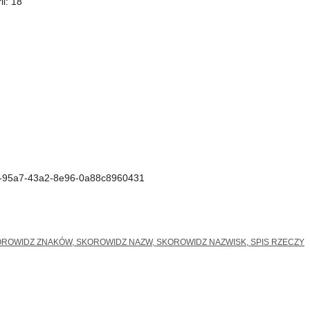
i: 18
e-95a7-43a2-8e96-0a88c8960431
ROWIDZ ZNAKÓW, SKOROWIDZ NAZW, SKOROWIDZ NAZWISK, SPIS RZECZY