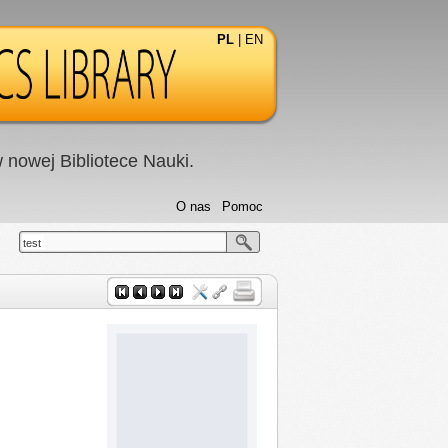
PL
|
EN
nowej Bibliotece Nauki.
O nas
Pomoc
test