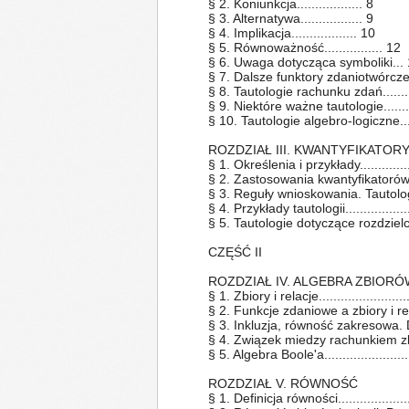
§ 2. Koniunkcja.................. 8
§ 3. Alternatywa................. 9
§ 4. Implikacja.................. 10
§ 5. Równoważność................ 12
§ 6. Uwaga dotycząca symboliki...
§ 7. Dalsze funktory zdaniotwórcze.
§ 8. Tautologie rachunku zdań..........
§ 9. Niektóre ważne tautologie.........
§ 10. Tautologie algebro-logiczne.....
ROZDZIAŁ III. KWANTYFIKATOR
§ 1. Określenia i przykłady...............
§ 2. Zastosowania kwantyfikatorów
§ 3. Reguły wnioskowania. Tautologie...
§ 4. Przykłady tautologii...................
§ 5. Tautologie dotyczące rozdzielczoś
CZĘŚĆ II
ROZDZIAŁ IV. ALGEBRA ZBIORÓW
§ 1. Zbiory i relacje.........................
§ 2. Funkcje zdaniowe a zbiory i rel
§ 3. Inkluzja, równość zakresowa. D
§ 4. Związek miedzy rachunkiem zbi
§ 5. Algebra Boole'a........................
ROZDZIAŁ V. RÓWNOŚĆ
§ 1. Definicja równości...................