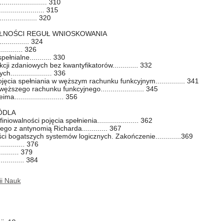
................... 310
.................. 315
................ 320
PEŁNOŚCI REGUŁ WNIOSKOWANIA
.............. 324
........... 326
ełnialne........... 330
cji zdaniowych bez kwantyfikatorów............. 332
.................... 336
jęcia spełniania w węższym rachunku funkcyjnym............... 341
ższego rachunku funkcyjnego...................... 345
....................... 356
ÖDLA
iowalności pojęcia spełnienia..................... 362
go z antynomią Richarda............. 367
ci bogatszych systemów logicznych. Zakończenie.............369
.......... 376
........ 379
......... 384
ii Nauk