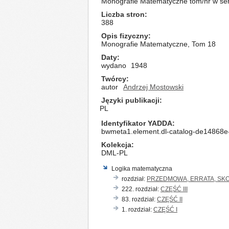
Monografie Matematyczne tom/nr w seri
Liczba stron
388
Opis fizyczny
Monografie Matematyczne, Tom 18
Daty
wydano
1948
Twórcy
autor
Andrzej Mostowski
Języki publikacji
PL
Identyfikator YADDA
bwmeta1.element.dl-catalog-de14868
Kolekcja
DML-PL
Logika matematyczna
rozdział:
PRZEDMOWA, ERRATA, SKO
222. rozdział:
CZĘŚĆ III
83. rozdział:
CZĘŚĆ II
1. rozdział:
CZĘŚĆ I