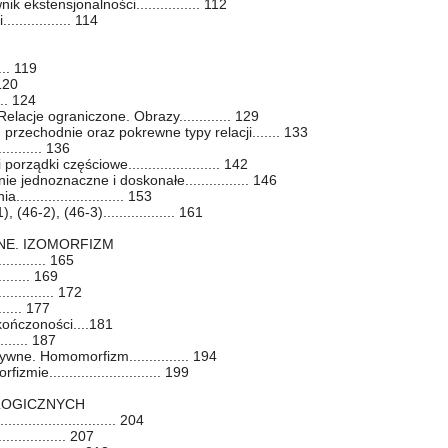
k ekstensjonalności................ 112
.............. 114
... 119
 120
... 124
elacje ograniczone. Obrazy............. 129
przechodnie oraz pokrewne typy relacji....... 133
.......... 136
rządki częściowe....................... 142
e jednoznaczne i doskonałe................ 146
........................ 153
46-2), (46-3).................. 161
LNE. IZOMORFIZM
.......... 165
........ 169
........... 172
...... 177
kończoności....181
....... 187
tywne. Homomorfizm............... 194
ie............................ 199
 LOGICZNYCH
....................... 204
................ 207