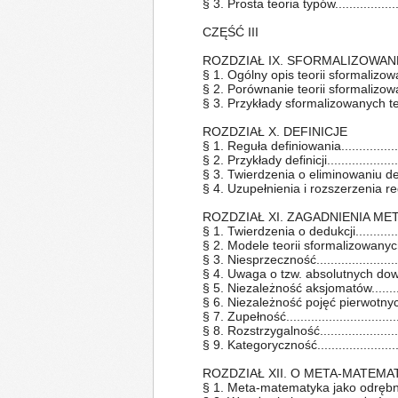
§ 3. Prosta teoria typów....................
CZĘŚĆ III
ROZDZIAŁ IX. SFORMALIZOWA
§ 1. Ogólny opis teorii sformalizowanyc
§ 2. Porównanie teorii sformalizowan
§ 3. Przykłady sformalizowanych teorii 
ROZDZIAŁ X. DEFINICJE
§ 1. Reguła definiowania..................
§ 2. Przykłady definicji..................
§ 3. Twierdzenia o eliminowaniu definicji
§ 4. Uzupełnienia i rozszerzenia re
ROZDZIAŁ XI. ZAGADNIENIA M
§ 1. Twierdzenia o dedukcji............
§ 2. Modele teorii sformalizowanych.
§ 3. Niesprzeczność......................
§ 4. Uwaga o tzw. absolutnych dowod
§ 5. Niezależność aksjomatów.............
§ 6. Niezależność pojęć pierwotnych.....
§ 7. Zupełność................................
§ 8. Rozstrzygalność.......................
§ 9. Kategoryczność.......................
ROZDZIAŁ XII. O META-MATEMA
§ 1. Meta-matematyka jako odrębna 