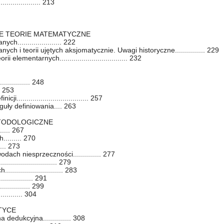
.................. 213
NE TEORIE MATEMATYCZNE
h...................... 222
ych i teorii ujętych aksjomatycznie. Uwagi historyczne............... 229
elementarnych.................................. 232
............. 248
.. 253
.................................... 257
guły definiowania.... 263
ETODOLOGICZNE
..... 267
........ 270
.... 273
ach niesprzeczności.............. 277
....................... 279
........................ 283
................ 291
.............. 299
........... 304
TYCE
dedukcyjna.............. 308