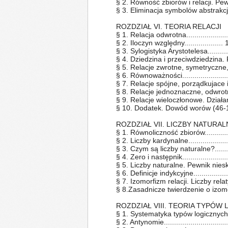
§ 2. Równość zbiorów i relacji. Pewni
§ 3. Eliminacja symbolów abstrakcji...
ROZDZIAŁ VI. TEORIA RELACJI
§ 1. Relacja odwrotna....................
§ 2. Iloczyn względny...................
§ 3. Sylogistyka Arystotelesa.........
§ 4. Dziedzina i przeciwdziedzina. R
§ 5. Relacje zwrotne, symetryczne, 
§ 6. Równoważności.......................
§ 7. Relacje spójne, porządkujace i po
§ 8. Relacje jednoznaczne, odwrotni
§ 9. Relacje wieloczłonowe. Działania...
§ 10. Dodatek. Dowód worów (46-1), (
ROZDZIAŁ VII. LICZBY NATURA
§ 1. Równoliczność zbiorów.............
§ 2. Liczby kardynalne...................
§ 3. Czym są liczby naturalne?.........
§ 4. Zero i następnik......................
§ 5. Liczby naturalne. Pewnik nies
§ 6. Definicje indykcyjne.................
§ 7. Izomorfizm relacji. Liczby rela
§ 8.Zasadnicze twierdzenie o izomorfizm
ROZDZIAŁ VIII. TEORIA TYPÓW
§ 1. Systematyka typów logicznych......
§ 2. Antynomie................................