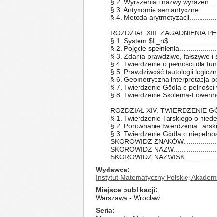
§ 2. Wyrażenia i nazwy wyrażeń.........
§ 3. Antynomie semantyczne..............
§ 4. Metoda arytmetyzacji.................
ROZDZIAŁ XIII. ZAGADNIENIA 
§ 1. System $L_n$..........................
§ 2. Pojęcie spełnienia....................
§ 3. Zdania prawdziwe, fałszywe i sp
§ 4. Twierdzenie o pełności dla funk
§ 5. Prawdziwość tautologii logicznych.
§ 6. Geometryczna interpretacja po
§ 7. Twierdzenie Gödla o pełności wę
§ 8. Twierdzenie Skolema-Löwenheima..
ROZDZIAŁ XIV. TWIERDZENIE G
§ 1. Twierdzenie Tarskiego o niedefin
§ 2. Porównanie twierdzenia Tarskie
§ 3. Twierdzenie Gödla o niepełnoś
SKOROWIDZ ZNAKÓW....................
SKOROWIDZ NAZW........................
SKOROWIDZ NAZWISK....................
Wydawca
Instytut Matematyczny Polskiej Akadem
Miejsce publikacji
Warszawa - Wrocław
Seria