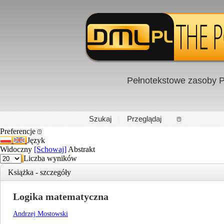
Pełnotekstowe zasoby P
PL
|
EN
Szukaj
Przeglądaj
Preferencje
Język
Widoczny
[Schowaj]
Abstrakt
Liczba wyników
Książka - szczegóły
Logika matematyczna
Andrzej Mostowski