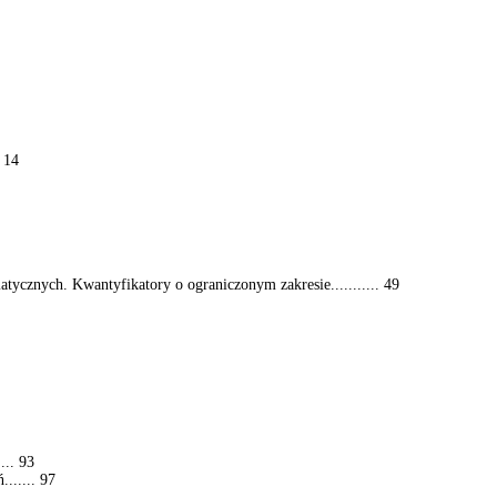
 14
ycznych. Kwantyfikatory o ograniczonym zakresie........... 49
... 93
...... 97