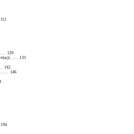
 112
..... 129
lacji....... 133
... 142
...... 146
1
. 194