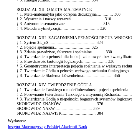
§ 9. Kategoryczność.................................. 304
ROZDZIAŁ XII. O META-MATEMATYCE
§ 1. Meta-matematyka jako odrębna dedukcyjna.............. 308
§ 2. Wyrażenia i nazwy wyrażeń............................ 310
§ 3. Antynomie semantyczne................................ 315
§ 4. Metoda arytmetyzacji................................. 320
ROZDZIAŁ XIII. ZAGADNIENIA PEŁNOŚCI REGUŁ WNIOS
§ 1. System $L_n$........................................ 324
§ 2. Pojęcie spełnienia............................... 326
§ 3. Zdania prawdziwe, fałszywe i spełnialne........... 330
§ 4. Twierdzenie o pełności dla funkcji zdaniowych bez kwantyfikatoró
§ 5. Prawdziwość tautologii logicznych..................... 336
§ 6. Geometryczna interpretacja pojęcia spełniania w węższym rachunk
§ 7. Twierdzenie Gödla o pełności węższego rachunku funkcyjnego.......
§ 8. Twierdzenie Skolema-Löwenheima......................... 356
ROZDZIAŁ XIV. TWIERDZENIE GÖDLA
§ 1. Twierdzenie Tarskiego o niedefiniowalności pojęcia spełnienia.......
§ 2. Porównanie twierdzenia Tarskiego z antynomią Richarda...........
§ 3. Twierdzenie Gödla o niepełności bogatszych systemów logicznych.
SKOROWIDZ ZNAKÓW.............................. 376
SKOROWIDZ NAZW................................ 379
SKOROWIDZ NAZWISK............................. 384
Wydawca
Instytut Matematyczny Polskiej Akademii Nauk