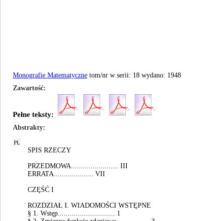
Monografie Matematyczne
tom/nr w serii: 18 wydano: 1948
Zawartość
Pełne teksty:
Abstrakty
PL
SPIS RZECZY
PRZEDMOWA........................ III
ERRATA.................... VII
CZĘŚĆ I
ROZDZIAŁ I. WIADOMOŚCI WSTĘPNE
§ 1. Wstęp............................. 1