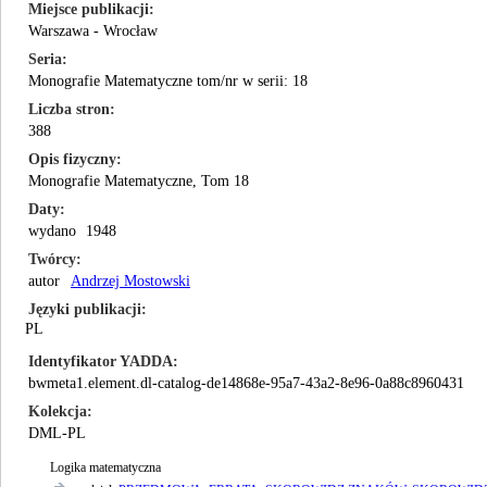
Miejsce publikacji
Warszawa - Wrocław
Seria
Monografie Matematyczne tom/nr w serii: 18
Liczba stron
388
Opis fizyczny
Monografie Matematyczne, Tom 18
Daty
wydano
1948
Twórcy
autor
Andrzej Mostowski
Języki publikacji
PL
Identyfikator YADDA
bwmeta1.element.dl-catalog-de14868e-95a7-43a2-8e96-0a88c8960431
Kolekcja
DML-PL
Logika matematyczna