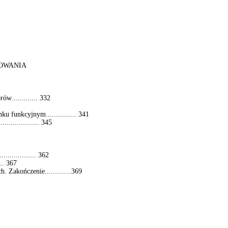
KOWANIA
w............. 332
u funkcyjnym............... 341
............... 345
.............. 362
.. 367
 Zakończenie.............369