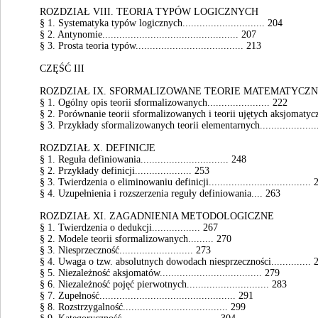
ROZDZIAŁ VIII. TEORIA TYPÓW LOGICZNYCH
§ 1. Systematyka typów logicznych............................. 204
§ 2. Antynomie................................................ 207
§ 3. Prosta teoria typów...................................... 213
CZĘŚĆ III
ROZDZIAŁ IX. SFORMALIZOWANE TEORIE MATEMATYCZ
§ 1. Ogólny opis teorii sformalizowanych...................... 222
§ 2. Porównanie teorii sformalizowanych i teorii ujętych aksjomatyczni
§ 3. Przykłady sformalizowanych teorii elementarnych......................
ROZDZIAŁ X. DEFINICJE
§ 1. Reguła definiowania............................... 248
§ 2. Przykłady definicji.................... 253
§ 3. Twierdzenia o eliminowaniu definicji.................................... 
§ 4. Uzupełnienia i rozszerzenia reguły definiowania.... 263
ROZDZIAŁ XI. ZAGADNIENIA METODOLOGICZNE
§ 1. Twierdzenia o dedukcji................. 267
§ 2. Modele teorii sformalizowanych......... 270
§ 3. Niesprzeczność.......................... 273
§ 4. Uwaga o tzw. absolutnych dowodach niesprzeczności.............. 
§ 5. Niezależność aksjomatów.................................... 279
§ 6. Niezależność pojęć pierwotnych............................. 283
§ 7. Zupełność................................................ 291
§ 8. Rozstrzygalność..................................... 299