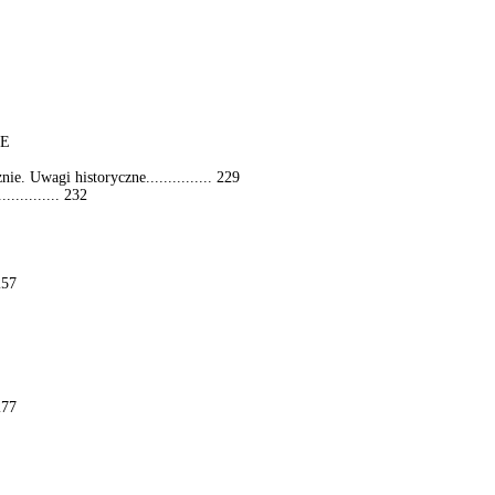
NE
e. Uwagi historyczne............... 229
............ 232
257
277