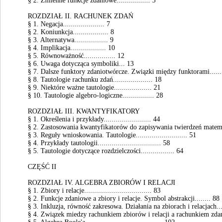
§ 2. Zmienne funkcje zdaniowe................. 3
ROZDZIAŁ II. RACHUNEK ZDAŃ
§ 1. Negacja..................... 7
§ 2. Koniunkcja.................. 8
§ 3. Alternatywa................. 9
§ 4. Implikacja.................. 10
§ 5. Równoważność................ 12
§ 6. Uwaga dotycząca symboliki... 13
§ 7. Dalsze funktory zdaniotwórcze. Związki między funktorami......
§ 8. Tautologie rachunku zdań.................... 18
§ 9. Niektóre ważne tautologie................... 21
§ 10. Tautologie algebro-logiczne................ 28
ROZDZIAŁ III. KWANTYFIKATORY
§ 1. Określenia i przykłady........................ 44
§ 2. Zastosowania kwantyfikatorów do zapisywania twierdzeń matemat
§ 3. Reguły wnioskowania. Tautologie.......................... 51
§ 4. Przykłady tautologii................................ 58
§ 5. Tautologie dotyczące rozdzielczości................. 64
CZĘŚĆ II
ROZDZIAŁ IV. ALGEBRA ZBIORÓW I RELACJI
§ 1. Zbiory i relacje.................................. 83
§ 2. Funkcje zdaniowe a zbiory i relacje. Symbol abstrakcji........ 88
§ 3. Inkluzja, równość zakresowa. Działania na zbiorach i relacjach...
§ 4. Związek miedzy rachunkiem zbiorów i relacji a rachunkiem zdań.