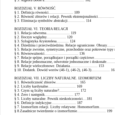
§ 5. Algebra Boole'a....................................... 102
ROZDZIAŁ V. RÓWNOŚĆ
§ 1. Definicja równości........................ 109
§ 2. Równość zbiorów i relacji. Pewnik ekstensjonalności................
§ 3. Eliminacja symbolów abstrakcji................. 114
ROZDZIAŁ VI. TEORIA RELACJI
§ 1. Relacja odwrotna....................... 119
§ 2. Iloczyn względny................... 120
§ 3. Sylogistyka Arystotelesa............ 124
§ 4. Dziedzina i przeciwdziedzina. Relacje ograniczone. Obrazy........
§ 5. Relacje zwrotne, symetryczne, przechodnie oraz pokrewne typy re
§ 6. Równoważności................................. 136
§ 7. Relacje spójne, porządkujace i porządki częściowe....................
§ 8. Relacje jednoznaczne, odwrotnie jednoznaczne i doskonałe..........
§ 9. Relacje wieloczłonowe. Działania........................... 153
§ 10. Dodatek. Dowód worów (46-1), (46-2), (46-3).................. 16
ROZDZIAŁ VII. LICZBY NATURALNE. IZOMORFIZM
§ 1. Równoliczność zbiorów....................... 165
§ 2. Liczby kardynalne........................... 169
§ 3. Czym są liczby naturalne?.................... 172
§ 4. Zero i następnik............................ 177
§ 5. Liczby naturalne. Pewnik nieskończoności....181
§ 6. Definicje indykcyjne........................ 187
§ 7. Izomorfizm relacji. Liczby relatywne. Homomorfizm..............
§ 8.Zasadnicze twierdzenie o izomorfizmie............................ 199