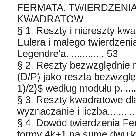
FERMATA. TWIERDZENI
KWADRATÓW
§ 1. Reszty i niereszty k
Eulera i małego twierdzen
Legendre'a.............. 53
§ 2. Reszty bezwzględnie 
(D/P) jako reszta bezwzglę
1)/2}$ według modułu p......
§ 3. Reszty kwadratowe dl
wyznaczanie i liczba.............
§ 4. Dowód twierdzenia Fer
formy 4k+1 na sumę dwu kwad