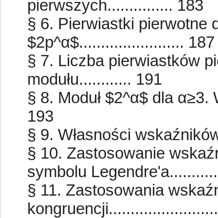
pierwszych............... 183
§ 6. Pierwiastki pierwotne
$2p^α$........................ 187
§ 7. Liczba pierwiastków p
modułu............ 191
§ 8. Moduł $2^α$ dla α≥3. Włas
193
§ 9. Własności wskaźników.......
§ 10. Zastosowanie wskaź
symbolu Legendre'a...........
§ 11. Zastosowania wskaź
kongruencji.......................