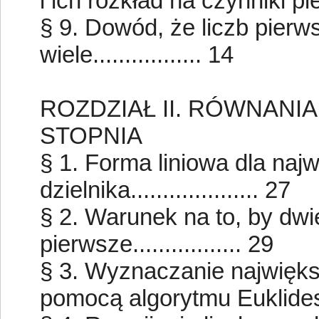
i ich rozkład na czynniki pier
§ 9. Dowód, że liczb pierw
wiele................. 14
ROZDZIAŁ II. RÓWNAN
STOPNIA
§ 1. Forma liniowa dla na
dzielnika.................... 27
§ 2. Warunek na to, by dwi
pierwsze................. 29
§ 3. Wyznaczanie najwięks
pomocą algorytmu Euklidesa...