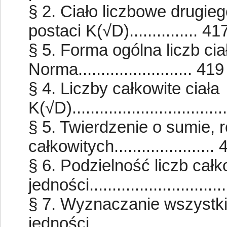
§ 2. Ciało liczbowe drugie
postaci K(√D)............... 41
§ 5. Forma ogólna liczb ci
Norma......................... 419
§ 4. Liczby całkowite ciała
K(√D).................................
§ 5. Twierdzenie o sumie, ró
całkowitych......................
§ 6. Podzielność liczb całk
jedności............................
§ 7. Wyznaczanie wszystki
jedności.............................