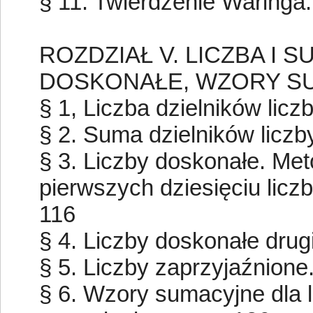
§ 11. Twierdzenie Waringa.......
ROZDZIAŁ V. LICZBA I 
DOSKONAŁE, WZORY S
§ 1, Liczba dzielników liczby n
§ 2. Suma dzielników liczby nat
§ 3. Liczby doskonałe. Me
pierwszych dziesięciu liczb d
116
§ 4. Liczby doskonałe drugiego 
§ 5. Liczby zaprzyjaźnione.......
§ 6. Wzory sumacyjne dla l