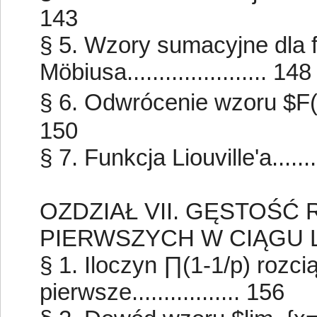
143
§ 5. Wzory sumacyjne dla f
Möbiusa...................... 148
§ 6. Odwrócenie wzoru $F(n)=⅀_{
150
§ 7. Funkcja Liouville'a..........
OZDZIAŁ VII. GĘSTOŚĆ
PIERWSZYCH W CIĄGU 
§ 1. Iloczyn ∏(1-1/p) rozci
pierwsze................. 156