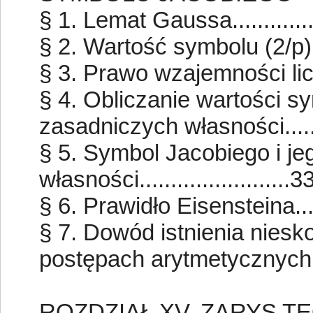
§ 1. Lemat Gaussa............
§ 2. Wartość symbolu (2/p)..
§ 3. Prawo wzajemności liczb
§ 4. Obliczanie wartości s
zasadniczych własności......
§ 5. Symbol Jacobiego i j
własności........................3
§ 6. Prawidło Eisensteina........
§ 7. Dowód istnienia niesk
postępach arytmetycznych 5k-
ROZDZIAŁ XV. ZARYS 