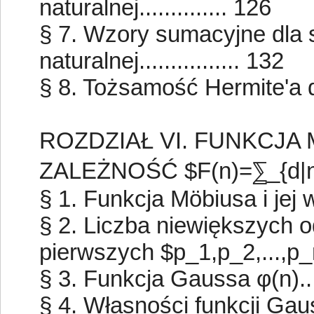
naturalnej.............. 126
§ 7. Wzory sumacyjne dla 
naturalnej................ 132
§ 8. Tożsamość Hermite'a dla f
ROZDZIAŁ VI. FUNKCJA
ZALEŻNOŚĆ $F(n)=⅀_{d|n
§ 1. Funkcja Möbiusa i jej włas
§ 2. Liczba niewiększych o
pierwszych $p_1,p_2,...,p_m$
§ 3. Funkcja Gaussa φ(n).......
§ 4. Własności funkcji Gaussa 