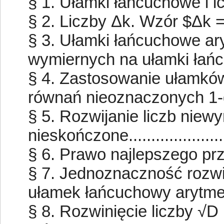
§ 1. Ułamki łańcuchowe i ich 
§ 2. Liczby Δk. Wzór $Δk = (-1
§ 3. Ułamki łańcuchowe ar
wymiernych na ułamki łańcuc
§ 4. Zastosowanie ułamkó
równań nieoznaczonych 1-go
§ 5. Rozwijanie liczb nie
nieskończone.....................
§ 6. Prawo najlepszego przybliże
§ 7. Jednoznaczność rozwi
ułamek łańcuchowy arytmetyc
§ 8. Rozwinięcie liczby √D