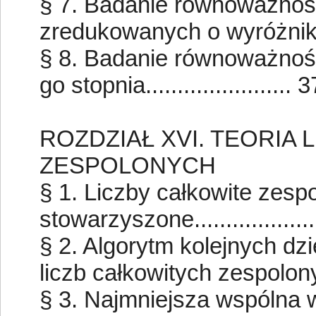
§ 7. Badanie równoważnoś
zredukowanych o wyróżniku D<0
§ 8. Badanie równoważnośc
go stopnia....................... 
ROZDZIAŁ XVI. TEORIA
ZESPOLONYCH
§ 1. Liczby całkowite zespo
stowarzyszone...................
§ 2. Algorytm kolejnych dzi
liczb całkowitych zespolonych
§ 3. Najmniejsza wspólna w