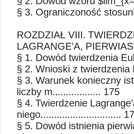
§ 2. Dowód wzoru $lim_{x=∞} π(
§ 3. Ograniczoność stosunku π(
ROZDZIAŁ VIII. TWIERD
LAGRANGE'A, PIERWIAS
§ 1. Dowód twierdzenia Eulera
§ 2. Wnioski z twierdzenia Eu
§ 3. Warunek konieczny ist
liczby m.................. 175
§ 4. Twierdzenie Lagrange'a
niego.............................. 1
§ 5. Dowód istnienia pierw