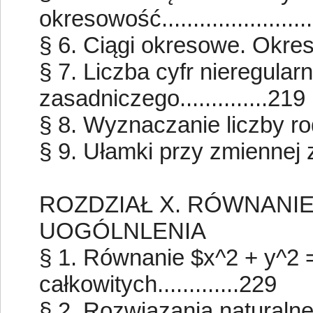
okresowość.......................
§ 6. Ciągi okresowe. Okres za
§ 7. Liczba cyfr nieregularn
zasadniczego..............219
§ 8. Wyznaczanie liczby rodne
§ 9. Ułamki przy zmiennej za
ROZDZIAŁ X. RÓWNANIE
UOGÓLNLENIA
§ 1. Równanie $x^2 + y^2 
całkowitych.............229
§ 2. Rozwiązania naturalne o