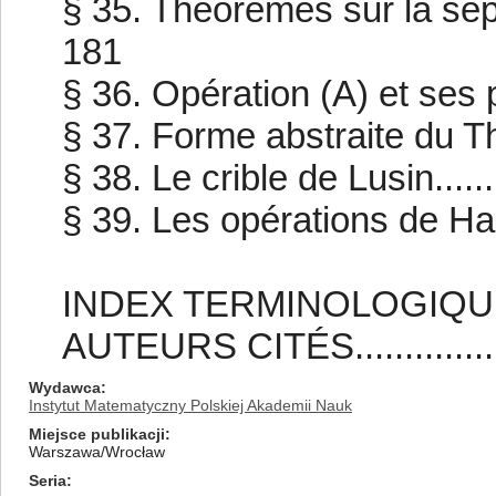
§ 35. Théorèmes sur la sépar
181
§ 36. Opération (A) et ses pro
§ 37. Forme abstraite du Thé
§ 38. Le crible de Lusin.......
§ 39. Les opérations de Hausd
INDEX TERMINOLOGIQUE.....
AUTEURS CITÉS..............
Wydawca
Instytut Matematyczny Polskiej Akademii Nauk
Miejsce publikacji
Warszawa/Wrocław
Seria