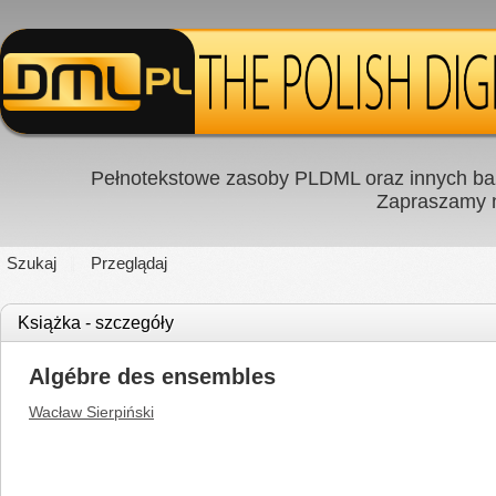
Pełnotekstowe zasoby PLDML oraz innych baz
Zapraszamy
Szukaj
Przeglądaj
Książka - szczegóły
Algébre des ensembles
Wacław Sierpiński