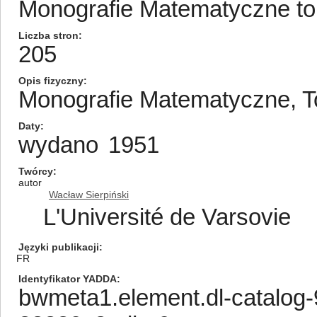
Monografie Matematyczne tom
Liczba stron
205
Opis fizyczny
Monografie Matematyczne, 
Daty
wydano
1951
Twórcy
autor
Wacław Sierpiński
L'Université de Varsovie
Języki publikacji
FR
Identyfikator YADDA
bwmeta1.element.dl-catalog