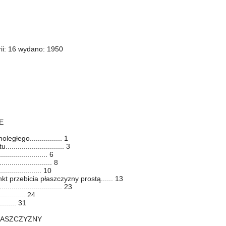
ii: 16 wydano: 1950
E
egłego................ 1
........................ 3
.................... 6
..................... 8
................... 10
t przebicia płaszczyzny prostą...... 13
........................ 23
............ 24
........ 31
PŁASZCZYZNY