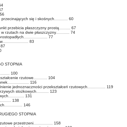
 44
 47
 56
rzecinających się i skośnych............ 60
t przebicia płaszczyzny prostą.......... 67
w rzutach na dwie płaszczyzny............ 74
topadłych..................... 77
................... 83
. 87
0
GO STOPNIA
........ 100
ztałcenie rzutowe............ 104
................... 116
enie jednoznaczności przekształceń rzutowych................ 119
rzywych stożkowych........... 123
h.............. 131
........ 138
.............. 146
DRUGIEGO STOPNIA
towe przestrzeni................. 158