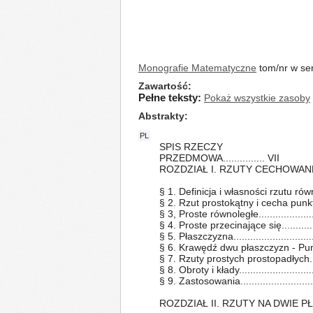
Monografie Matematyczne
tom/nr w ser
Zawartość
Pełne teksty:
Pokaż wszystkie zasoby
Abstrakty
PL
SPIS RZECZY
PRZEDMOWA............... VII
ROZDZIAŁ I. RZUTY CECHOWAN
§ 1. Definicja i własności rzutu równol
§ 2. Rzut prostokątny i cecha punktu.....
§ 3, Proste równoległe.......................
§ 4. Proste przecinające się................
§ 5. Płaszczyzna..............................
§ 6. Krawędź dwu płaszczyzn - Punk
§ 7. Rzuty prostych prostopadłych........
§ 8. Obroty i kłady...........................
§ 9. Zastosowania..........................
ROZDZIAŁ II. RZUTY NA DWIE 