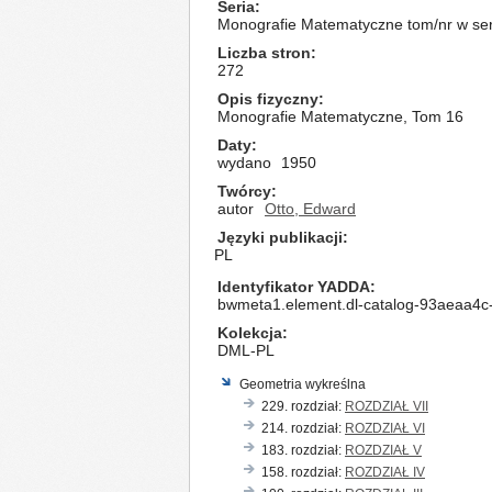
Seria
Monografie Matematyczne tom/nr w seri
Liczba stron
272
Opis fizyczny
Monografie Matematyczne, Tom 16
Daty
wydano
1950
Twórcy
autor
Otto, Edward
Języki publikacji
PL
Identyfikator YADDA
bwmeta1.element.dl-catalog-93aeaa4
Kolekcja
DML-PL
Geometria wykreślna
229. rozdział:
ROZDZIAŁ VII
214. rozdział:
ROZDZIAŁ VI
183. rozdział:
ROZDZIAŁ V
158. rozdział:
ROZDZIAŁ IV