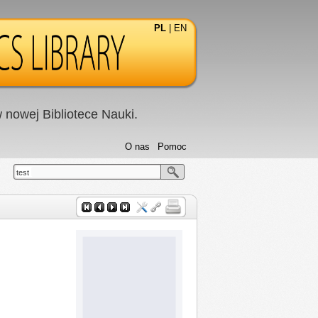
PL
|
EN
nowej Bibliotece Nauki.
O nas
Pomoc
test