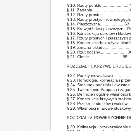
§ 10. Rzuty punktu.......................
§ 11. Zadania...............................
§ 12. Rzuty prostej........................
§ 13. Rzuty prostych równoległych, p
§ 14. Płaszczyzna.................... 63
§ 15. Krawędź dwu płaszczyzn - Punk
§ 16. Konstrukcja obrotów i kładów 
§ 17. Rzuty prostych i płaszczyzn pros
§ 18. Konstrukcje bez użycia śladów....
§ 19. Zmiana układu.....................
§ 20. Rzut boczny....................... 9
§ 21. Cienie............................ 95
ROZDZIAŁ III. KRZYWE DRUGIE
§ 22. Punkty niewłaściwe................
§ 23. Homologia, kolineacja i przeks
§ 24. Stosunek podziału i dwustosunek
§ 25. Twierdzenie Pappusa i zagadni
§ 26. Definicje i ogólne własności k
§ 27. Konstrukcje krzywych stożkowyc
§ 28. Przekroje stożków i walców.....
§ 29. Własności miarowe stożkowych..
ROZDZIAŁ IV. POWIERZCHNIE 
§ 30. Kolineacja i przekształcenie rzu