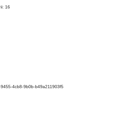
i: 16
c-9455-4cb8-9b0b-b49a211903f5