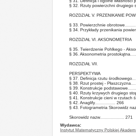
§ 31. Definicja i ogólne własności p
§ 32. Rzuty powierzchni drugiego stopni
ROZDZIAŁ V. PRZENIKANIE POW
§ 33. Powierzchnie obrotowe...........
§ 34. Przykłady przenikania powierzc
ROZDZIAŁ VI. AKSONOMETRIA
§ 35. Twierdzenie Pohlkego - Aksono
§ 36. Aksonometria prostokątna.......
ROZDZIAŁ VII.
PERSPEKTYWA
§ 37. Definicja rzutu środkowego.....
§ 38. Rzut prostej - Płaszczyzna.....
§ 39. Konstrukcje podstawowe........
§ 40. Rzuty krzywych drugiego stopn
§ 41. Konstrukcje cieni w rzutach śr
§ 42. Anaglify................. 266
§ 43. Fotogrametria Skorowidz nazw..
Skorowidz nazw.................... 271
Wydawca
Instytut Matematyczny Polskiej Akadem