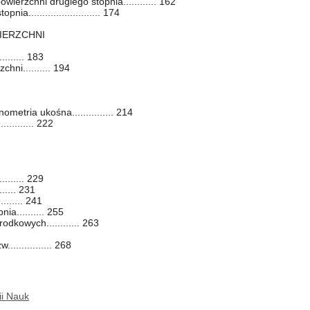
owierzchni drugiego stopnia............ 162
a.......................... 174
IERZCHNI
....... 183
hni.......... 194
metria ukośna............... 214
.......... 222
....... 229
..... 231
....... 241
ia.......... 255
odkowych............ 263
.............. 268
ii Nauk