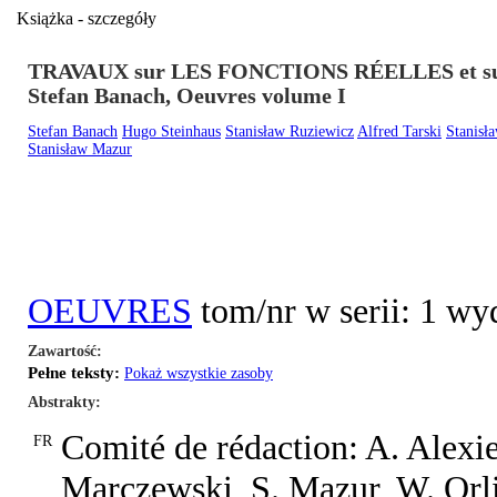
Książka - szczegóły
TRAVAUX sur LES FONCTIONS RÉELLES et 
Stefan Banach, Oeuvres volume I
Stefan Banach
Hugo Steinhaus
Stanisław Ruziewicz
Alfred Tarski
Stanisł
Stanisław Mazur
OEUVRES
tom/nr w serii: 1 wy
Zawartość
Pełne teksty:
Pokaż wszystkie zasoby
Abstrakty
Comité de rédaction: A. Alexi
FR
Marczewski, S. Mazur, W. Orli