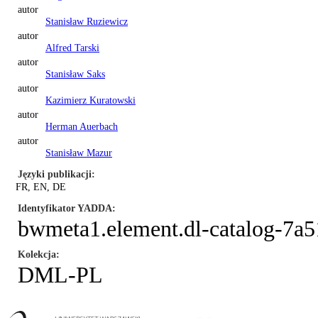
autor
Stanisław Ruziewicz
autor
Alfred Tarski
autor
Stanisław Saks
autor
Kazimierz Kuratowski
autor
Herman Auerbach
autor
Stanisław Mazur
Języki publikacji
FR, EN, DE
Identyfikator YADDA
bwmeta1.element.dl-catalog-7a
Kolekcja
DML-PL