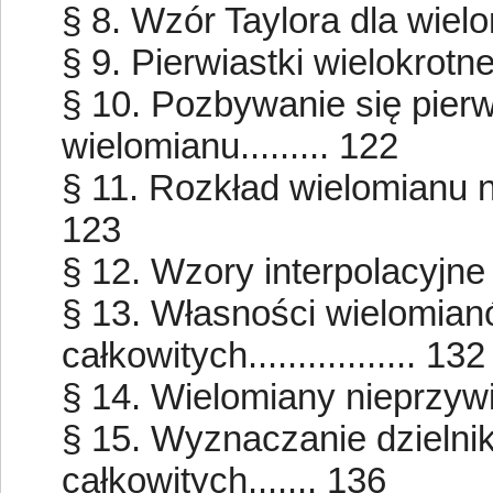
§ 8. Wzór Taylora dla wielom
§ 9. Pierwiastki wielokrotne w
§ 10. Pozbywanie się pier
wielomianu......... 122
§ 11. Rozkład wielomianu na c
123
§ 12. Wzory interpolacyjne L
§ 13. Własności wielomia
całkowitych................. 132
§ 14. Wielomiany nieprzywiedlne
§ 15. Wyznaczanie dzieln
całkowitych....... 136