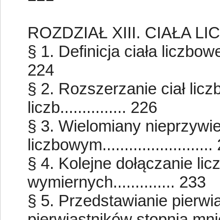
ROZDZIAŁ XIII. CIAŁA L
§ 1. Definicja ciała liczbowego.
224
§ 2. Rozszerzanie ciał li
liczb............... 226
§ 3. Wielomiany nieprzywie
liczbowym........................
§ 4. Kolejne dołączanie lic
wymiernych.............. 233
§ 5. Przedstawianie pierw
pierwiastników stopnia mnie