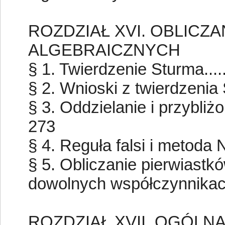
ROZDZIAŁ XVI. OBLIC
ALGEBRAICZNYCH
§ 1. Twierdzenie Sturma........
§ 2. Wnioski z twierdzenia S
§ 3. Oddzielanie i przybliżon
273
§ 4. Reguła falsi i metoda New
§ 5. Obliczanie pierwiast
dowolnych współczynnikach 
ROZDZIAŁ XVII. OGÓLNA