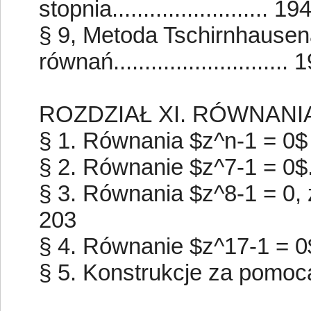
stopnia......................... 19
§ 9, Metoda Tschirnhausen
równań............................ 
ROZDZIAŁ XI. RÓWNANI
§ 1. Równania $z^n-1 = 0$ dla 
§ 2. Równanie $z^7-1 = 0$......
§ 3. Równania $z^8-1 = 0, z
203
§ 4. Równanie $z^17-1 = 0$....
§ 5. Konstrukcje za pomocą cyr