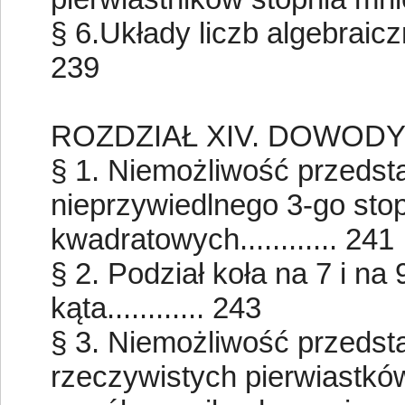
§ 6.Układy liczb algebraicznie 
239
ROZDZIAŁ XIV. DOWOD
§ 1. Niemożliwość przedst
nieprzywiedlnego 3-go sto
kwadratowych............ 241
§ 2. Podział koła na 7 i na
kąta............ 243
§ 3. Niemożliwość przedst
rzeczywistych pierwiastkó