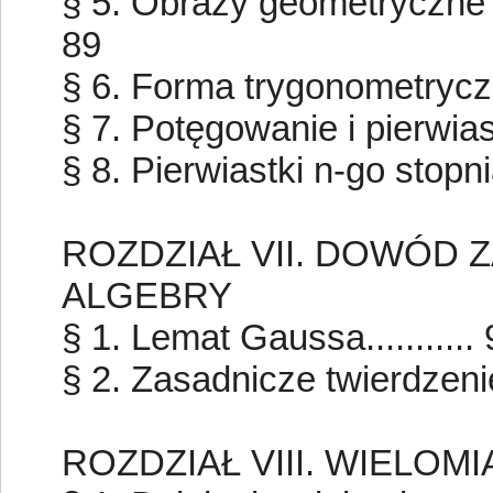
§ 5. Obrazy geometryczne li
89
§ 6. Forma trygonometryczna
§ 7. Potęgowanie i pierwias
§ 8. Pierwiastki n-go stopnia 
ROZDZIAŁ VII. DOWÓD
ALGEBRY
§ 1. Lemat Gaussa...........
§ 2. Zasadnicze twierdzenie A
ROZDZIAŁ VIII. WIELOM