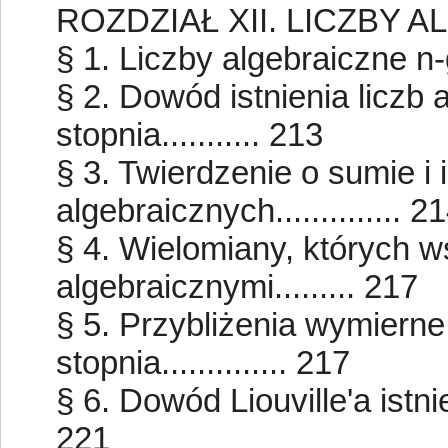
ROZDZIAŁ XII. LICZBY 
§ 1. Liczby algebraiczne n-go s
§ 2. Dowód istnienia liczb
stopnia........... 213
§ 3. Twierdzenie o sumie i i
algebraicznych.............. 2
§ 4. Wielomiany, których w
algebraicznymi......... 217
§ 5. Przybliżenia wymierne
stopnia.............. 217
§ 6. Dowód Liouville'a istnien
221