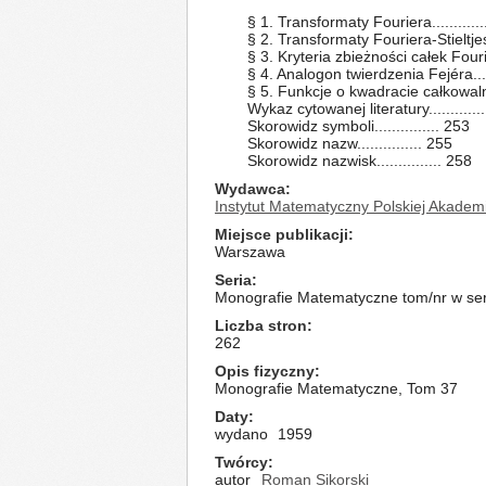
§ 1. Transformaty Fouriera............
§ 2. Transformaty Fouriera-Stieltjes
§ 3. Kryteria zbieżności całek Fourier
§ 4. Analogon twierdzenia Fejéra.....
§ 5. Funkcje o kwadracie całkowalnym
Wykaz cytowanej literatury............
Skorowidz symboli............... 253
Skorowidz nazw............... 255
Skorowidz nazwisk............... 258
Wydawca
Instytut Matematyczny Polskiej Akadem
Miejsce publikacji
Warszawa
Seria
Monografie Matematyczne tom/nr w seri
Liczba stron
262
Opis fizyczny
Monografie Matematyczne, Tom 37
Daty
wydano
1959
Twórcy
autor
Roman Sikorski