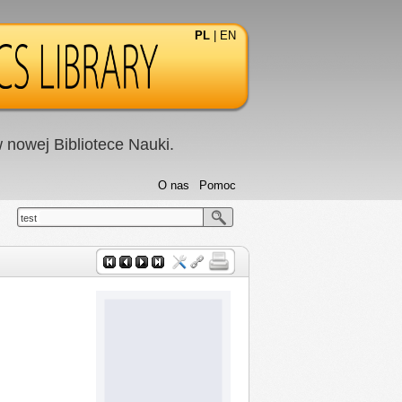
PL
|
EN
nowej Bibliotece Nauki.
O nas
Pomoc
test