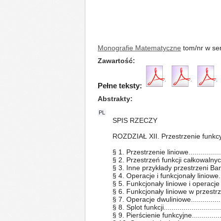
Monografie Matematyczne
tom/nr w ser
Zawartość
Pełne teksty:
Abstrakty
PL
SPIS RZECZY
ROZDZIAŁ XII. Przestrzenie funkc
§ 1. Przestrzenie liniowe..................
§ 2. Przestrzeń funkcji całkowalnyc
§ 3. Inne przykłady przestrzeni Banac
§ 4. Operacje i funkcjonały liniowe.....
§ 5. Funkcjonały liniowe i operacje 
§ 6. Funkcjonały liniowe w przestrzeni 
§ 7. Operacje dwuliniowe.................
§ 8. Splot funkcji............................
§ 9. Pierścienie funkcyjne................