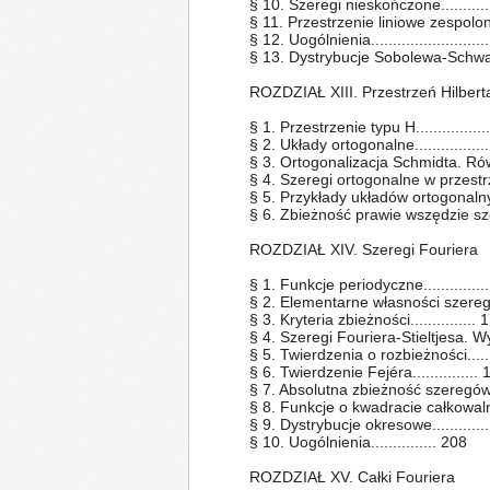
§ 10. Szeregi nieskończone..............
§ 11. Przestrzenie liniowe zespolone..
§ 12. Uogólnienia...........................
§ 13. Dystrybucje Sobolewa-Schwartza
ROZDZIAŁ XIII. Przestrzeń Hilbert
§ 1. Przestrzenie typu H..................
§ 2. Układy ortogonalne...................
§ 3. Ortogonalizacja Schmidta. Równ
§ 4. Szeregi ortogonalne w przestrzen
§ 5. Przykłady układów ortogonalnych..
§ 6. Zbieżność prawie wszędzie sz
ROZDZIAŁ XIV. Szeregi Fouriera
§ 1. Funkcje periodyczne..............
§ 2. Elementarne własności szeregów 
§ 3. Kryteria zbieżności............... 
§ 4. Szeregi Fouriera-Stieltjesa. Wyz
§ 5. Twierdzenia o rozbieżności.......
§ 6. Twierdzenie Fejéra...............
§ 7. Absolutna zbieżność szeregów t
§ 8. Funkcje o kwadracie całkowalnym
§ 9. Dystrybucje okresowe............
§ 10. Uogólnienia............... 208
ROZDZIAŁ XV. Całki Fouriera