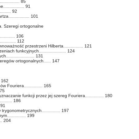
............. 85
............... 91
......... 92
................. 101
a. Szeregi ortogonalne
........... 106
........... 112
oważność przestrzeni Hilberta................ 121
iach funkcyjnych...................... 124
..................... 131
eregów ortogonalnych...... 147
. 162
Fouriera............... 165
175
naczanie funkcji przez jej szereg Fouriera............... 180
........ 186
 191
rygonometrycznych............... 197
............... 199
... 204