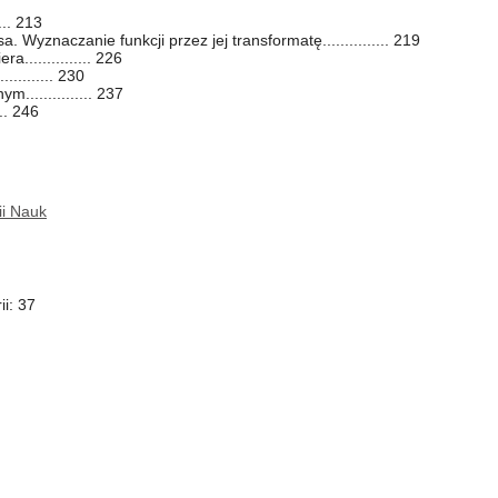
... 213
a. Wyznaczanie funkcji przez jej transformatę............... 219
a............... 226
.......... 230
............... 237
... 246
ii Nauk
i: 37