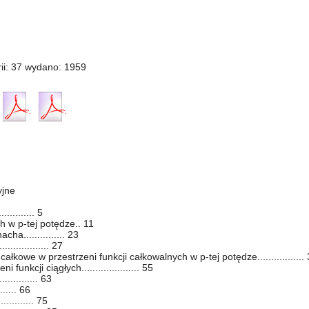
ii: 37 wydano: 1959
yjne
........... 5
h w p-tej potędze.. 11
ha............... 23
.............. 27
całkowe w przestrzeni funkcji całkowalnych w p-tej potędze.................
funkcji ciągłych..................... 55
............ 63
....... 66
........... 75