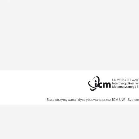
Baza utrzymywana i dystrybuowana przez
ICM UW
| System