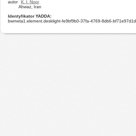
autor
K. I. Noor
Ahwaz, Iran
Identyfikator YADDA
bwmeta1.element.desklight-fe9bf9b0-37fa-4769-8db6-bf71e97d1