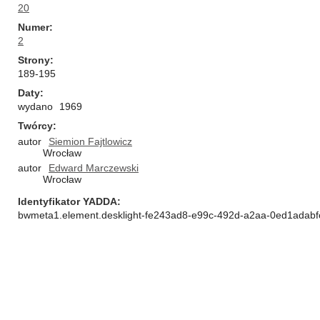
20
Numer
2
Strony
189-195
Daty
wydano
1969
Twórcy
autor
Siemion Fajtlowicz
Wrocław
autor
Edward Marczewski
Wrocław
Identyfikator YADDA
bwmeta1.element.desklight-fe243ad8-e99c-492d-a2aa-0ed1adabf