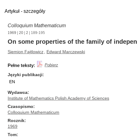
Artykuł - szczegóły
Colloquium Mathematicum
1969
|
20
|
2
| 189-195
On some properties of the family of indepen
Siemion Fajtlowicz
,
Edward Marczewski
Pełne teksty:
Pobierz
Języki publikacji
EN
Wydawca
Institute of Mathematics Polish Academy of Sciences
Czasopismo
Colloquium Mathematicum
Rocznik
1969
Tom