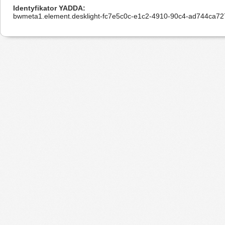
Identyfikator YADDA
bwmeta1.element.desklight-fc7e5c0c-e1c2-4910-90c4-ad744ca7