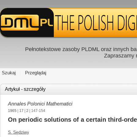
Pełnotekstowe zasoby PLDML oraz innych baz
Zapraszamy
Szukaj
Przeglądaj
Artykuł - szczegóły
Annales Polonici Mathematici
1965
|
17
|
2
| 147-154
On periodic solutions of a certain third-orde
S. Sędziwy