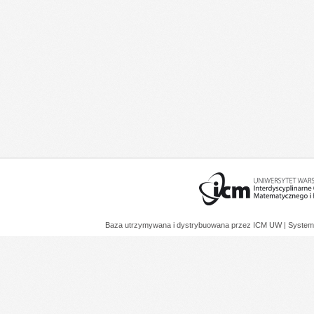
Baza utrzymywana i dystrybuowana przez
ICM UW
| System