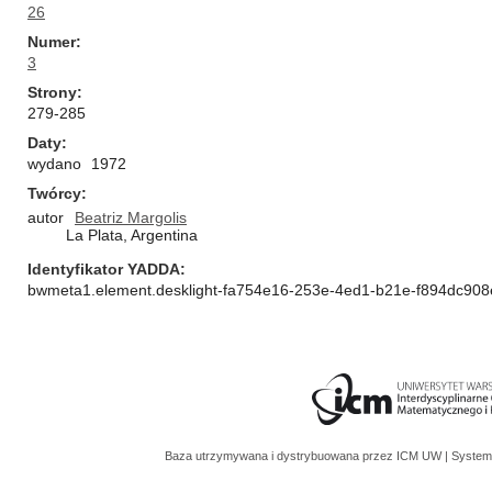
26
Numer
3
Strony
279-285
Daty
wydano
1972
Twórcy
autor
Beatriz Margolis
La Plata, Argentina
Identyfikator YADDA
bwmeta1.element.desklight-fa754e16-253e-4ed1-b21e-f894dc90
Baza utrzymywana i dystrybuowana przez
ICM UW
| System