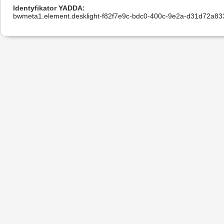
Identyfikator YADDA
bwmeta1.element.desklight-f82f7e9c-bdc0-400c-9e2a-d31d72a83