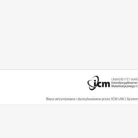
Baza utrzymywana i dystrybuowana przez
ICM UW
| System