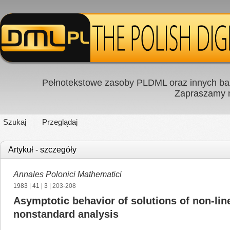
Pełnotekstowe zasoby PLDML oraz innych baz
Zapraszamy
Szukaj
Przeglądaj
Artykuł - szczegóły
Annales Polonici Mathematici
1983
|
41
|
3
| 203-208
Asymptotic behavior of solutions of non-line
nonstandard analysis