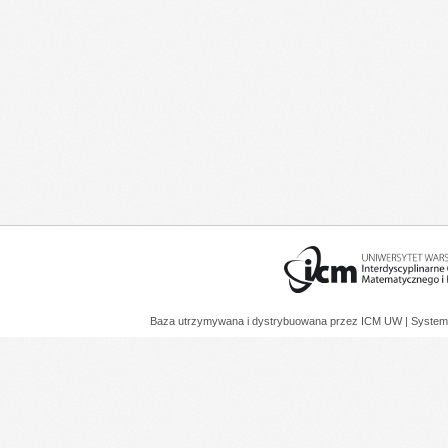
Baza utrzymywana i dystrybuowana przez
ICM UW
| System