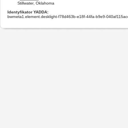
Stillwater, Oklahoma
Identyfikator YADDA
bwmeta1.element.desklight-f78d463b-e18f-44fa-b9e9-040af115ac