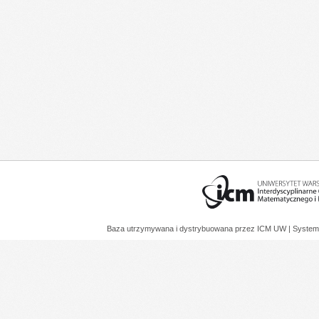
Baza utrzymywana i dystrybuowana przez
ICM UW
| System