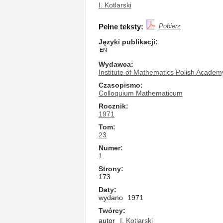
I. Kotlarski
Pełne teksty:
Pobierz
Języki publikacji
EN
Wydawca
Institute of Mathematics Polish Academ
Czasopismo
Colloquium Mathematicum
Rocznik
1971
Tom
23
Numer
1
Strony
173
Daty
wydano
1971
Twórcy
autor
I. Kotlarski