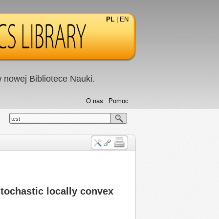
PL
|
EN
nowej Bibliotece Nauki.
O nas
Pomoc
test
stochastic locally convex