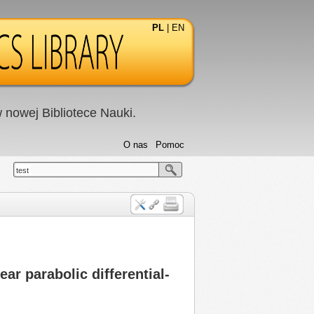
PL
|
EN
nowej Bibliotece Nauki.
O nas
Pomoc
test
ar parabolic differential-