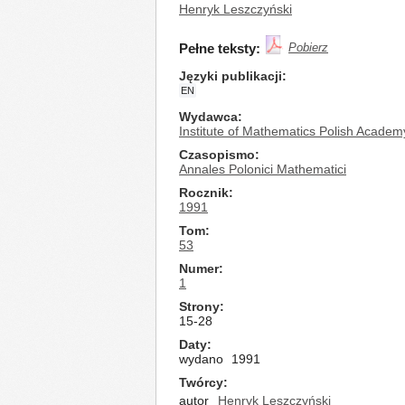
Henryk Leszczyński
Pełne teksty:
Pobierz
Języki publikacji
EN
Wydawca
Institute of Mathematics Polish Academ
Czasopismo
Annales Polonici Mathematici
Rocznik
1991
Tom
53
Numer
1
Strony
15-28
Daty
wydano
1991
Twórcy
autor
Henryk Leszczyński