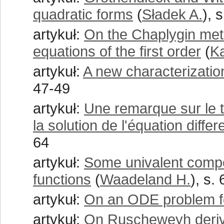
quadratic forms
(
Sładek A.
), 
artykuł:
On the Chaplygin metho
equations of the first order
(
K
artykuł:
A new characterizatio
47-49
artykuł:
Une remarque sur le t
la solution de l'équation differe
64
artykuł:
Some univalent compos
functions
(
Waadeland H.
), s.
artykuł:
On an ODE problem for
artykuł:
On Ruscheweyh deriv