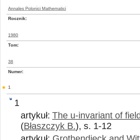
Annales Polonici Mathematici
Rocznik
1980
Tom
38
Numer
1
1
artykuł:
The u-invariant of fie
(
Błaszczyk B.
), s. 1-12
artykuł:
Grothendieck and Witt