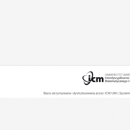
Baza utrzymywana i dystrybuowana przez
ICM UW
| System