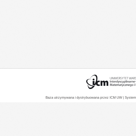
Baza utrzymywana i dystrybuowana przez
ICM UW
| System