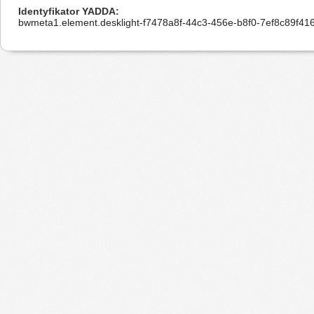
Identyfikator YADDA
bwmeta1.element.desklight-f7478a8f-44c3-456e-b8f0-7ef8c89f41