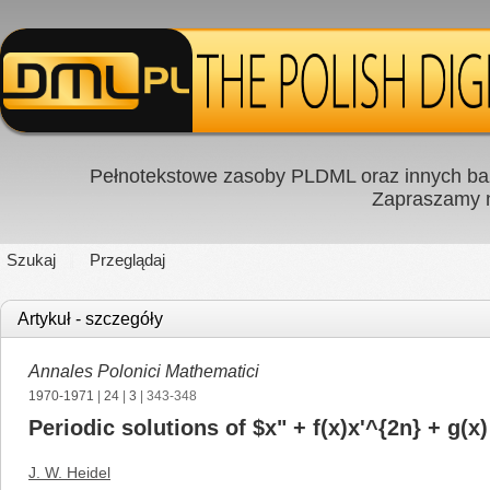
Pełnotekstowe zasoby PLDML oraz innych baz
Zapraszamy
Szukaj
Przeglądaj
Artykuł - szczegóły
Annales Polonici Mathematici
1970-1971
|
24
|
3
| 343-348
Periodic solutions of $x" + f(x)x'^{2n} + g(x)
J. W. Heidel