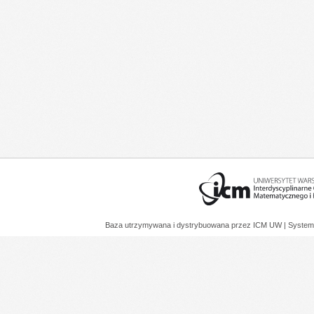
Baza utrzymywana i dystrybuowana przez
ICM UW
| System