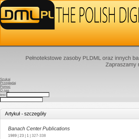
Pełnotekstowe zasoby PLDML oraz innych baz
Zapraszamy
Szukaj
Przeglądaj
Pomoc
O nas
test
Artykuł - szczegóły
Banach Center Publications
1989
|
23
|
1
| 327-338