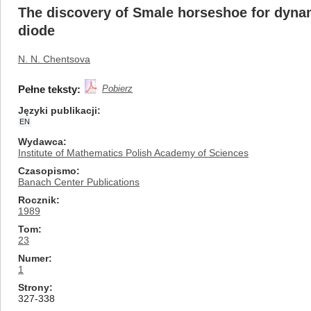
The discovery of Smale horseshoe for dyna
diode
N. N. Chentsova
Pełne teksty:
Pobierz
Języki publikacji
EN
Wydawca
Institute of Mathematics Polish Academy of Sciences
Czasopismo
Banach Center Publications
Rocznik
1989
Tom
23
Numer
1
Strony
327-338