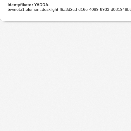
Identyfikator YADDA
bwmeta1.element.desklight-f6a3d2cd-d16e-4089-8933-d081948b