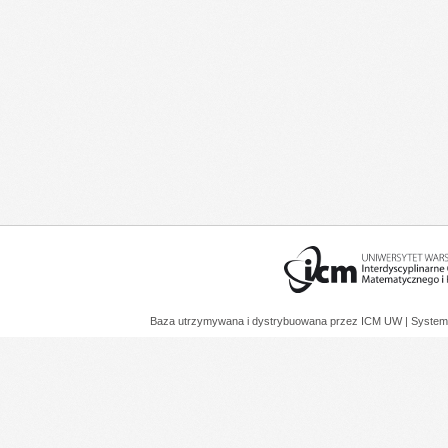
Baza utrzymywana i dystrybuowana przez
ICM UW
| System