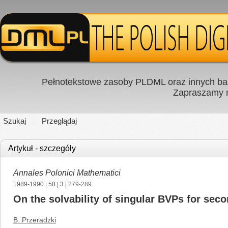
Pełnotekstowe zasoby PLDML oraz innych baz
Zapraszamy
Szukaj
Przeglądaj
Artykuł - szczegóły
Annales Polonici Mathematici
1989-1990
|
50
|
3
| 279-289
On the solvability of singular BVPs for seco
B. Przeradzki