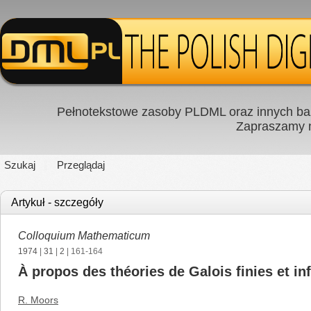
Pełnotekstowe zasoby PLDML oraz innych baz
Zapraszamy
Szukaj
Przeglądaj
Artykuł - szczegóły
Colloquium Mathematicum
1974
|
31
|
2
| 161-164
À propos des théories de Galois finies et inf
R. Moors