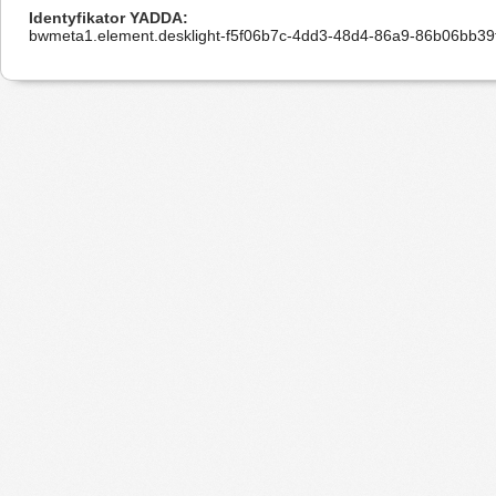
Identyfikator YADDA
bwmeta1.element.desklight-f5f06b7c-4dd3-48d4-86a9-86b06bb39