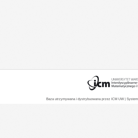
Baza utrzymywana i dystrybuowana przez
ICM UW
| System