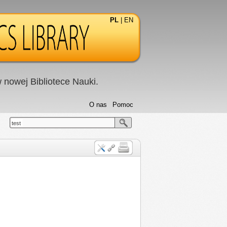
PL
|
EN
nowej Bibliotece Nauki.
O nas
Pomoc
test