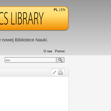
PL
|
EN
nowej Bibliotece Nauki.
O nas
Pomoc
test