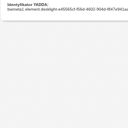
Identyfikator YADDA
bwmeta1.element.desklight-e45565cf-f56d-4602-904d-f847e941a