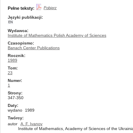
Pełne teksty:
Pobierz
Języki publikacji
EN
Wydawca
Institute of Mathematics Polish Academy of Sciences
Czasopismo
Banach Center Publications
Rocznik
1989
Tom
23
Numer
1
Strony
347-350
Daty
wydano
1989
Twórcy
autor
A. F. Ivanov
Institute of Mathematics, Academy of Sciences of the Ukraini