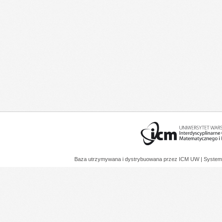
Baza utrzymywana i dystrybuowana przez
ICM UW
| System