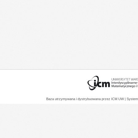
Baza utrzymywana i dystrybuowana przez
ICM UW
| System