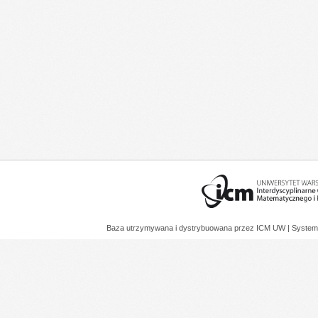
Baza utrzymywana i dystrybuowana przez
ICM UW
| System