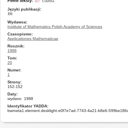
Pełne teksty:
Pobierz
Języki publikacji
EN
Wydawca
Institute of Mathematics Polish Academy of Sciences
Czasopismo
Applicationes Mathematicae
Rocznik
1988
Tom
20
Numer
1
Strony
152-152
Daty
wydano
1988
Identyfikator YADDA
bwmeta1.element.desklight-e0f7e7ad-7743-4a21-b8e6-599be186