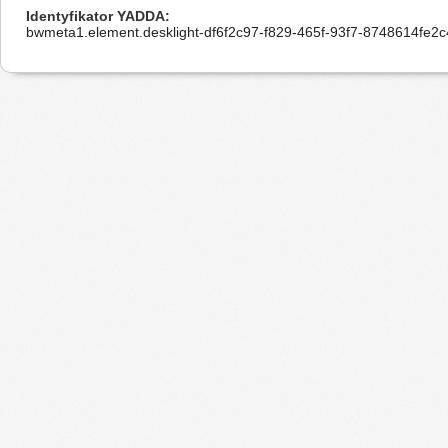
Identyfikator YADDA
bwmeta1.element.desklight-df6f2c97-f829-465f-93f7-8748614fe2c