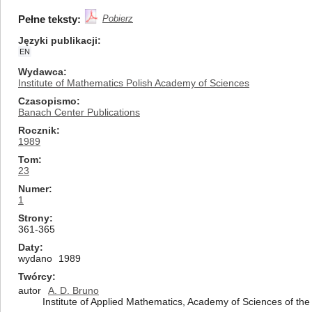
Pełne teksty:
Pobierz
Języki publikacji
EN
Wydawca
Institute of Mathematics Polish Academy of Sciences
Czasopismo
Banach Center Publications
Rocznik
1989
Tom
23
Numer
1
Strony
361-365
Daty
wydano
1989
Twórcy
autor
A. D. Bruno
Institute of Applied Mathematics, Academy of Sciences of th