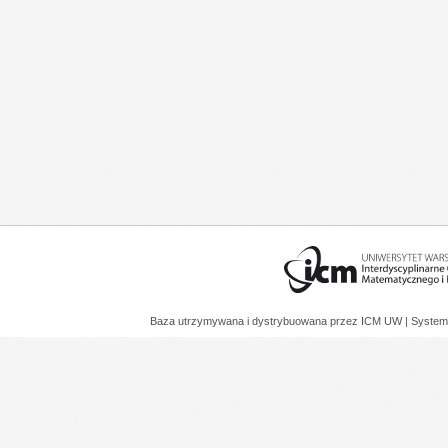
Baza utrzymywana i dystrybuowana przez
ICM UW
| System