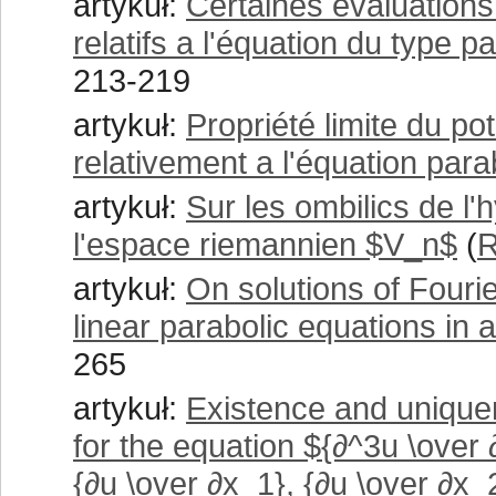
artykuł:
Certaines évaluations
relatifs a l'équation du type p
213-219
artykuł:
Propriété limite du po
relativement a l'équation para
artykuł:
Sur les ombilics de l
l'espace riemannien $V_n$
(
R
artykuł:
On solutions of Fourie
linear parabolic equations i
265
artykuł:
Existence and unique
for the equation ${∂^3u \over 
{∂u \over ∂x_1}, {∂u \over ∂x_