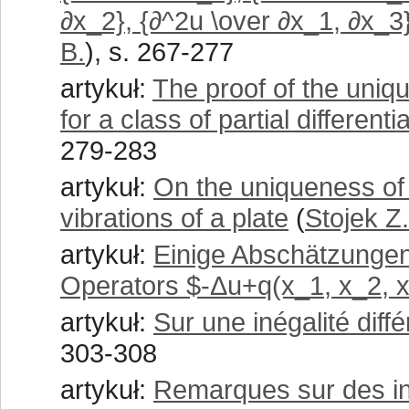
∂x_2}, {∂^2u \over ∂x_1, ∂x_3
B.
), s. 267-277
artykuł:
The proof of the uniq
for a class of partial different
279-283
artykuł:
On the uniqueness of 
vibrations of a plate
(
Stojek Z.
artykuł:
Einige Abschätzunge
Operators $-Δu+q(x_1, x_2, 
artykuł:
Sur une inégalité diffé
303-308
artykuł:
Remarques sur des iné