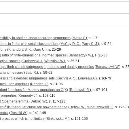
isibility in abelian linear recurring sequences
(
Marko F.
), s. 1-7
tions in fields with small class number
(
McCoy D. C.
,
Parry C. J.
), s. 9-24
tions
(
Khanduja S. K.
,
Garg U.
), s. 25-29
g ratio of finite-dimensional normed spaces
(
Banaszczyk W.
), s. 31-33
logical spaces
(
Grabowski J.
,
Wojtyński W.
), s. 35-51
ps: their closed subgroups, quotients and duality properties
(
Banaszczyk W.
), s. 
variant measure
(
Sato R.
), s. 59-62
ness and extended uniqueness sets
(
Kechris A. S.
,
Louveau A.
), s. 63-79
involution algebras
(
Render H.
), s. 81-96
ariant functions for Markov operators on C(X)
(
Rębowski R.
), s. 97-101
 properties
(
Kennedy J.
), s. 103-116
nd Sperner's lemma
(
Dębski W.
), s. 117-123
rpiński triangular curve are nowhere dense
(
Dębski W.
,
Mioduszewski J.
), s. 125-1
yhedra
(
Rosicki W.
), s. 141-149
process which is not finitary
(
Binkowska M.
), s. 151-156