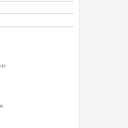
53-57
40