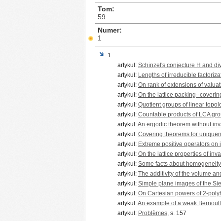
Tom
59
Numer
1
1
artykuł:
Schinzel's conjecture H and div
artykuł:
Lengths of irreducible factoriza
artykuł:
On rank of extensions of valua
artykuł:
On the lattice packing--coverin
artykuł:
Quotient groups of linear topo
artykuł:
Countable products of LCA grou
artykuł:
An ergodic theorem without in
artykuł:
Covering theorems for unique
artykuł:
Extreme positive operators on 
artykuł:
On the lattice properties of inv
artykuł:
Some facts about homogeneity
artykuł:
The additivity of the volume a
artykuł:
Simple plane images of the Sie
artykuł:
On Cartesian powers of 2-pol
artykuł:
An example of a weak Bernoulli 
artykuł:
Problèmes
, s. 157