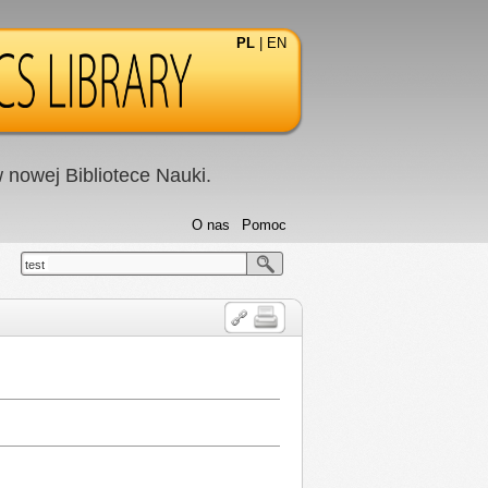
PL
|
EN
nowej Bibliotece Nauki.
O nas
Pomoc
test