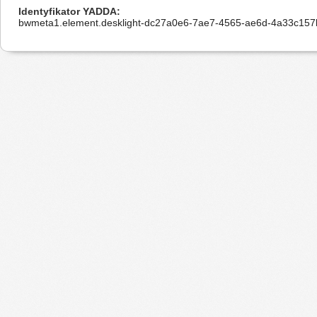
Identyfikator YADDA
bwmeta1.element.desklight-dc27a0e6-7ae7-4565-ae6d-4a33c157