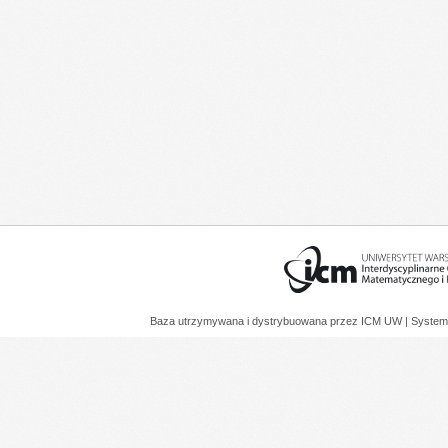
Baza utrzymywana i dystrybuowana przez
ICM UW
| System