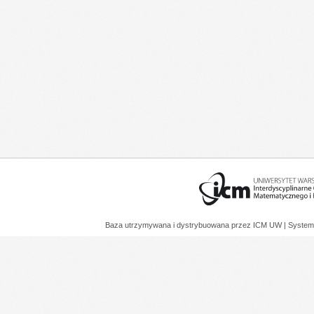
Baza utrzymywana i dystrybuowana przez
ICM UW
| System