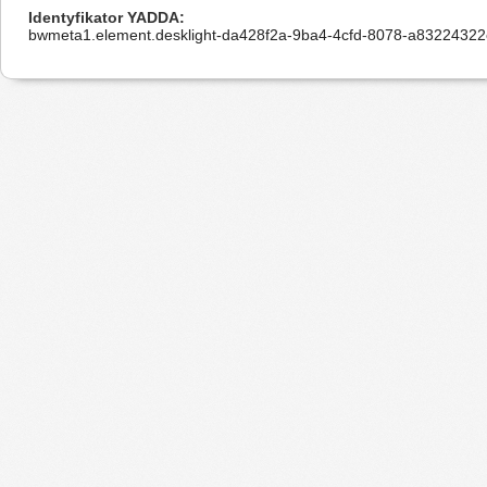
Identyfikator YADDA
bwmeta1.element.desklight-da428f2a-9ba4-4cfd-8078-a8322432