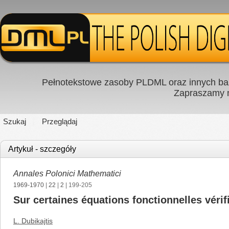
Pełnotekstowe zasoby PLDML oraz innych baz
Zapraszamy
Szukaj
Przeglądaj
Artykuł - szczegóły
Annales Polonici Mathematici
1969-1970
|
22
|
2
| 199-205
Sur certaines équations fonctionnelles vérifi
L. Dubikajtis