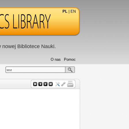
PL
|
EN
nowej Bibliotece Nauki.
O nas
Pomoc
test