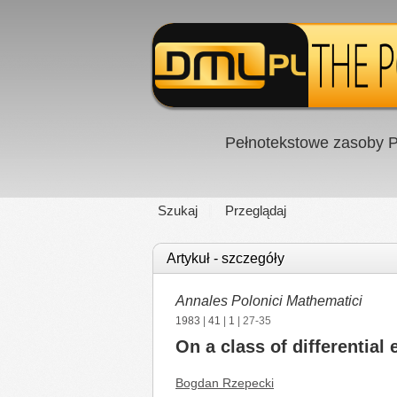
Pełnotekstowe zasoby P
Szukaj
Przeglądaj
Artykuł - szczegóły
Annales Polonici Mathematici
1983
|
41
|
1
| 27-35
On a class of differential
Bogdan Rzepecki