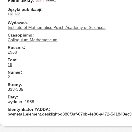
Pełne teksty:
Pobierz
Języki publikacji
EN
FR
Wydawca
Institute of Mathematics Polish Academy of Sciences
Czasopismo
Colloquium Mathematicum
Rocznik
1968
Tom
19
Numer
2
Strony
333-335
Daty
wydano
1968
Identyfikator YADDA
bwmeta1.element.desklight-d888f9af-07bb-4e80-a472-541840ec9