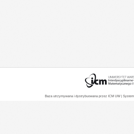
Baza utrzymywana i dystrybuowana przez
ICM UW
| System