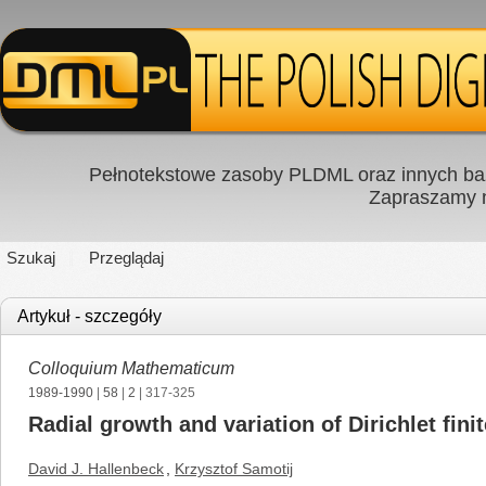
Pełnotekstowe zasoby PLDML oraz innych baz
Zapraszamy
Szukaj
Przeglądaj
Artykuł - szczegóły
Colloquium Mathematicum
1989-1990
|
58
|
2
| 317-325
Radial growth and variation of Dirichlet fin
David J. Hallenbeck
,
Krzysztof Samotij