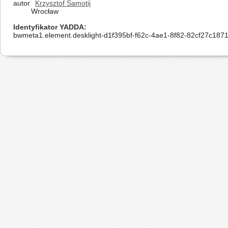
autor
Krzysztof Samotij
Wrocław
Identyfikator YADDA
bwmeta1.element.desklight-d1f395bf-f62c-4ae1-8f82-82cf27c187