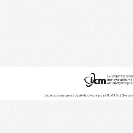
Baza utrzymywana i dystrybuowana przez
ICM UW
| System