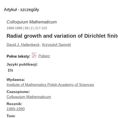
Artykuł - szczegóły
Colloquium Mathematicum
1989-1990
|
58
|
2
| 317-325
Radial growth and variation of Dirichlet fini
David J. Hallenbeck
,
Krzysztof Samotij
Pełne teksty:
Pobierz
Języki publikacji
EN
Wydawca
Institute of Mathematics Polish Academy of Sciences
Czasopismo
Colloquium Mathematicum
Rocznik
1989-1990
Tom