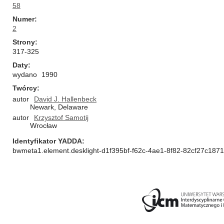
58
Numer
2
Strony
317-325
Daty
wydano
1990
Twórcy
autor
David J. Hallenbeck
Newark, Delaware
autor
Krzysztof Samotij
Wrocław
Identyfikator YADDA
bwmeta1.element.desklight-d1f395bf-f62c-4ae1-8f82-82cf27c187