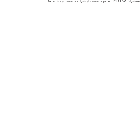
Baza utrzymywana i dystrybuowana przez
ICM UW
| System