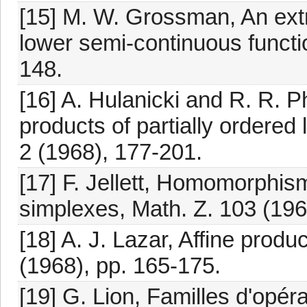
[15] M. W. Grossman, An extr
lower semi-continuous functi
148.
[16] A. Hulanicki and R. R. P
products of partially ordered
2 (1968), 177-201.
[17] F. Jellett, Homomorphis
simplexes, Math. Z. 103 (196
[18] A. J. Lazar, Affine prod
(1968), pp. 165-175.
[19] G. Lion, Familles d'opéra