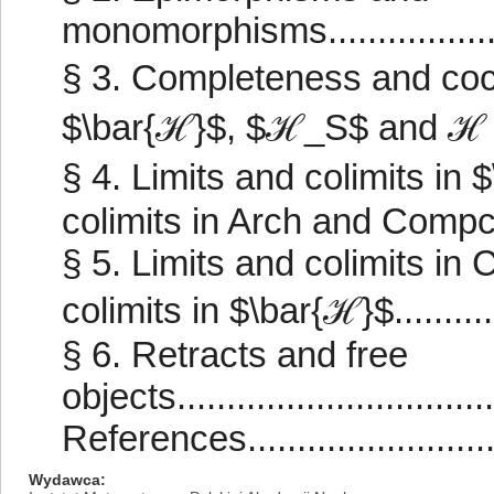
monomorphisms..........................
§ 3. Completeness and coc
$\bar{ℋ}$, $ℋ_S$ and ℋ 0$
§ 4. Limits and colimits in 
colimits in Arch and Compconv...
§ 5. Limits and colimits in
colimits in $\bar{ℋ}$...............
§ 6. Retracts and free
objects..................................
References...............................
Wydawca