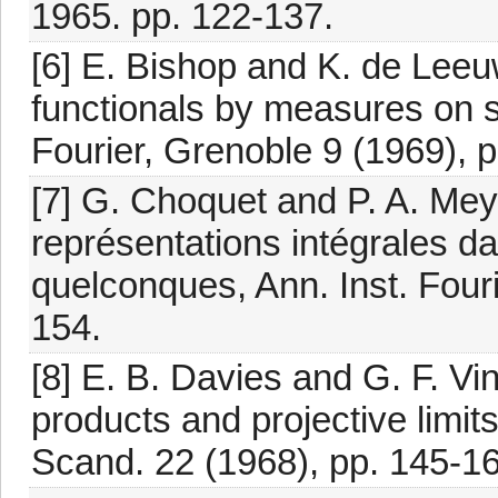
1965. pp. 122-137.
[6] E. Bishop and K. de Leeuw
functionals by measures on se
Fourier, Grenoble 9 (1969), 
[7] G. Choquet and P. A. Meye
représentations intégrales 
quelconques, Ann. Inst. Four
154.
[8] E. B. Davies and G. F. Vi
products and projective limi
Scand. 22 (1968), pp. 145-16