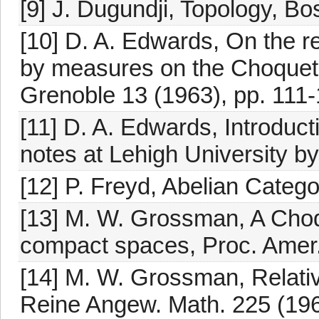
[9] J. Dugundji, Topology, Bo
[10] D. A. Edwards, On the re
by measures on the Choquet b
Grenoble 13 (1963), pp. 111-
[11] D. A. Edwards, Introduct
notes at Lehigh University by 
[12] P. Freyd, Abelian Categ
[13] M. W. Grossman, A Choq
compact spaces, Proc. Amer.
[14] M. W. Grossman, Relati
Reine Angew. Math. 225 (196