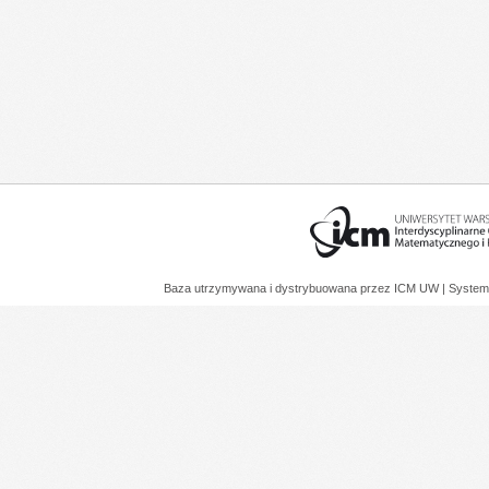
Baza utrzymywana i dystrybuowana przez
ICM UW
| System