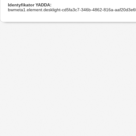
Identyfikator YADDA
bwmeta1.element.desklight-cd5fa3c7-346b-4862-816a-aaf20d3e6