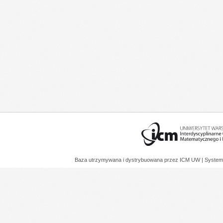
Baza utrzymywana i dystrybuowana przez
ICM UW
| System