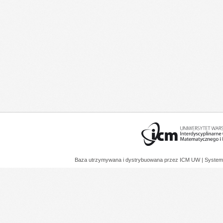
Baza utrzymywana i dystrybuowana przez
ICM UW
| System