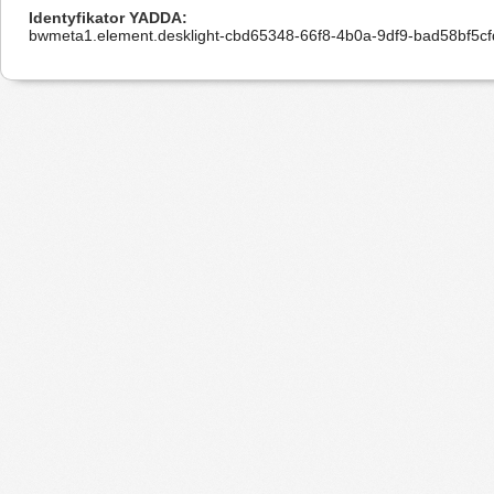
Identyfikator YADDA
bwmeta1.element.desklight-cbd65348-66f8-4b0a-9df9-bad58bf5cf