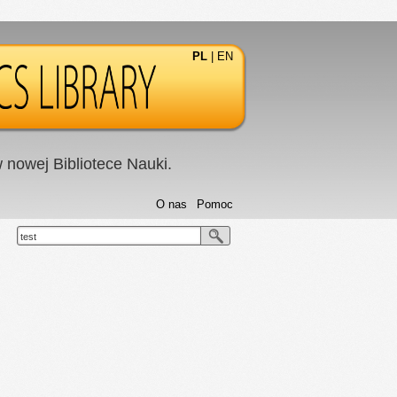
PL
|
EN
nowej Bibliotece Nauki.
O nas
Pomoc
test