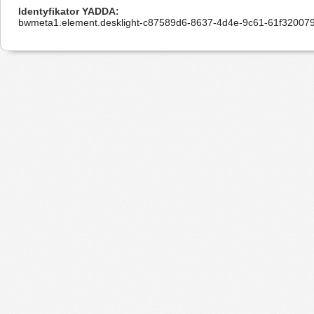
Identyfikator YADDA
bwmeta1.element.desklight-c87589d6-8637-4d4e-9c61-61f32007