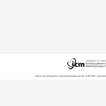
Baza utrzymywana i dystrybuowana przez
ICM UW
| System