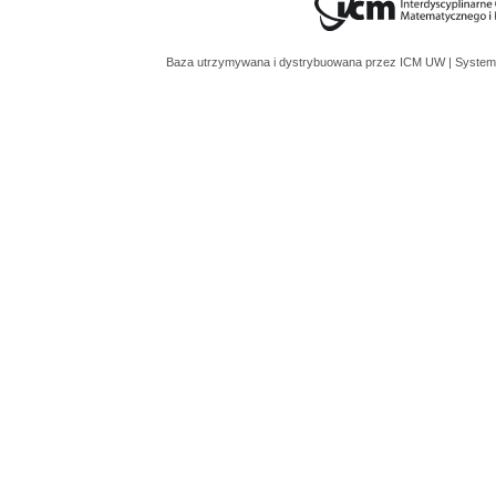
Baza utrzymywana i dystrybuowana przez
ICM UW
| System