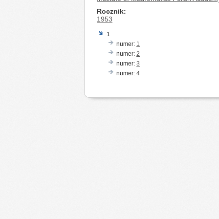
Rocznik
1953
1
numer:
1
numer:
2
numer:
3
numer:
4