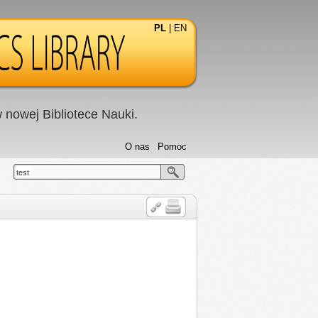
PL
|
EN
nowej Bibliotece Nauki.
O nas
Pomoc
test