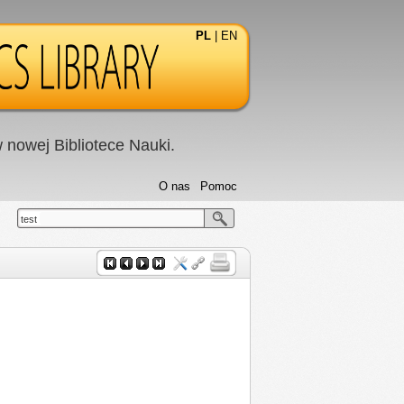
PL
|
EN
nowej Bibliotece Nauki.
O nas
Pomoc
test