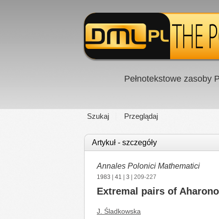
Pełnotekstowe zasoby P
Szukaj
Przeglądaj
Artykuł - szczegóły
Annales Polonici Mathematici
1983
|
41
|
3
| 209-227
Extremal pairs of Aharon
J. Śladkowska